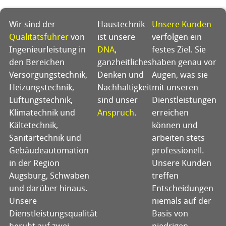
Wir sind der
Haustechnik
Unsere Kunden
Qualitätsführer
von
ist unsere
verfolgen ein
Ingenieurleistung in
DNA
,
festes Ziel. Sie
den Bereichen
ganzheitliches
haben genau vor
Versorgungstechnik,
Denken und
Augen, was sie
Heizungstechnik,
Nachhaltigkeit
mit unseren
Lüftungstechnik,
sind unser
Dienstleistungen
Klimatechnik und
Anspruch
.
erreichen
Kältetechnik,
können und
Sanitärtechnik und
arbeiten stets
Gebäudeautomation
professionell.
in der Region
Unsere Kunden
Augsburg, Schwaben
treffen
und darüber hinaus.
Entscheidungen
Unsere
niemals auf der
Dienstleistungsqualität
Basis von