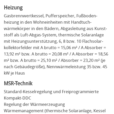
Heizung
Gasbrenn­wertkessel, Puffer­speicher, Fußboden­
heizung in den Wohn­einheiten mit Handtuch­
wärmekörper in den Bädern, Abgas­leitung aus Kunst­
stoff als Luft-­Abgas-­System, thermische Solar­anlage
mit Heizungs­unterstützung, 6, 8 bzw. 10 Flach­solar­
kollektor­felder mit A brutto = 15,06 m² / A Absorber =
13,92 m² bzw. A brutto = 20,08 m² / A Absorber = 18,56
m² bzw. A brutto = 25,10 m² / Absorber = 23,20 m² (je
nach Gebäudegröße), Nennwärmeleistung 35 bzw. 45
kW je Haus
MSR-Technik
Standard-Kesselregelung und Freiprogrammierte
Kompakt-DDC
Regelung der Wärmeerzeugung
Wärmemanagement (thermische Solaranlage, Kessel